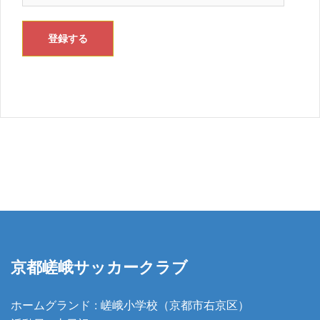
ル
ア
登録する
ド
レ
ス
京都嵯峨サッカークラブ
ホームグランド : 嵯峨小学校（京都市右京区）