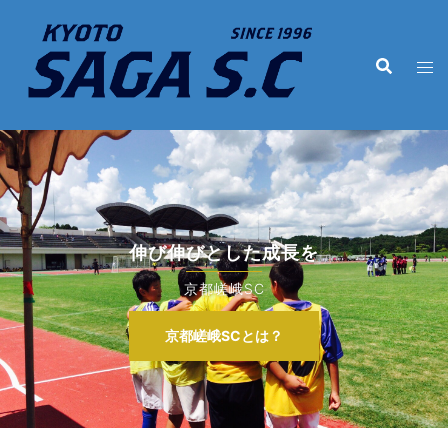
コ
ン
テ
ン
ツ
へ
ス
キ
ッ
プ
伸び伸びとした成長を
京都嵯峨SC
京都嵯峨SCとは？
京都嵯峨SCとは？