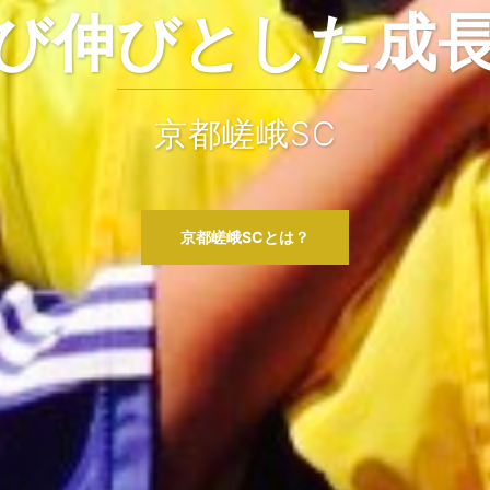
び伸びとした成
共に
京都嵯峨SC
京都嵯
京都嵯峨SCとは？
京都嵯峨SCとは？