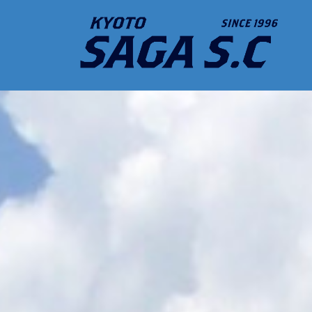
コ
ン
テ
ン
ツ
へ
ス
キ
ッ
プ