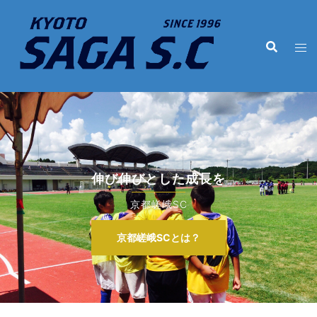
コ
ン
テ
ン
ツ
へ
ス
キ
ッ
プ
伸び伸びとした成長を
京都嵯峨SC
京都嵯峨SCとは？