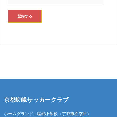
ー
ル
ア
登録する
ド
レ
ス
京都嵯峨サッカークラブ
ホームグランド : 嵯峨小学校（京都市右京区）