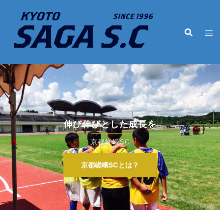
コ
ン
テ
ン
ツ
へ
ス
キ
ッ
プ
伸び伸びとした成長を
京都嵯峨SC
京都嵯峨SCとは？