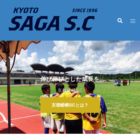
コ
ン
テ
ン
ツ
へ
ス
キ
ッ
プ
伸び伸びとした成長を
京都嵯峨SC
京都嵯峨SCとは？