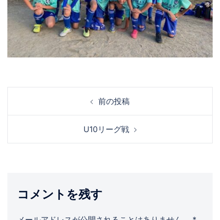
投
前の投稿
稿
ナ
U10リーグ戦
ビ
ゲ
ー
シ
ョ
コメントを残す
ン
メールアドレスが公開されることはありません。
*