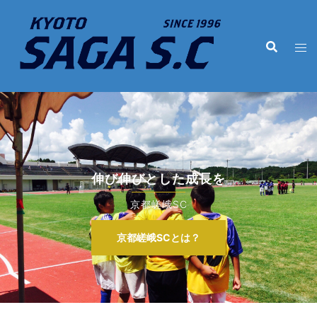
コ
ン
テ
ン
ツ
へ
ス
キ
ッ
プ
伸び伸びとした成長を
京都嵯峨SC
京都嵯峨SCとは？