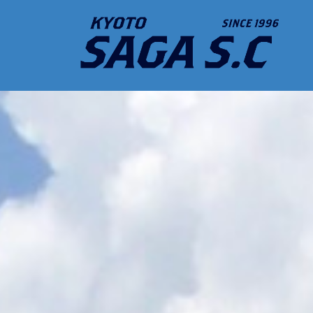
コ
ン
テ
ン
ツ
へ
ス
キ
ッ
プ