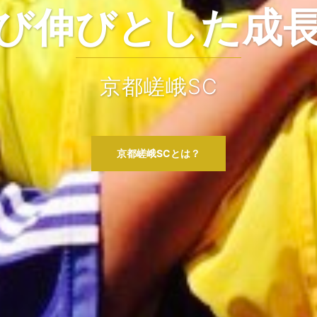
共に成長しよう
京都嵯峨サッカークラブ
京都嵯峨SCとは？